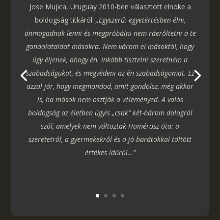
Jose Mujica, Uruguay 2010-ben választott elnöke a
boldogság titkáról:
„Egyszerű: egyetértésben élni,
önmagadnak lenni és megpróbálni nem ráerőltetni a te
gondolataidat másokra. Nem várom el másoktól, hogy
úgy éljenek, ahogy én. Inkább tisztelni szeretném a
szabadságukat, és megvédeni az én szabadságomat. Ez
azzal jár, hogy megmondod, amit gondolsz, még akkor
is, ha mások nem osztják a véleményed. A valós
boldogság az életben úgyis „csak” két-három dologról
szól, amelyek nem változtak Homérosz óta: a
szeretetről, a gyermekekről és a jó barátokkal töltött
értékes időről…”