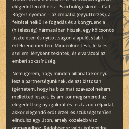
elégedetten élhetsz. Pszichológusként – Carl
Rogers nyomán – az empátia (együttérzés), a
feltétel nélküli elfogadás és a kongruencia
(hitelesség) hármasában hiszek, egy kölcsönös
tiszteleten és nyitottságon alapuló, stabil
értékrend mentén. Mindenkire testi, lelki és
szellemi lényként tekintek, és elvarázsol az
emberi sokszínűség.
Nem ígérem, hogy minden pillanata könnyű
lesz a partnerségünknek, de azt biztosan
ígérhetem, hogy ha bizalmat szavazol nekem,
melletted leszek. És amikor megismered az
elégedettség nyugalmát és tisztázod céljaidat,
akkor elegendő erőt érzel és szükségszerűen
elindulsz egy úton, amely közelebb visz
önmagadhoz. Rádöbbensz valós igényeidre,