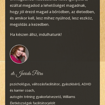
ezáltal megadod a lehetőséget magadnak,
hogy jól érezd magad a bőrödben, az életedben,
és amikor kell, lesz mihez nyúlnod, lesz eszköz,
megoldás a kezedben.
Ha készen állsz, indulhatunk!
dr. Jurida Petra
pszichológus,
változásfacilitátor, gyászkísérő, ADHD
és karrier coach,
autogén tréning gyakorlatvezető, Williams
Életkészségek facilitátorjelölt