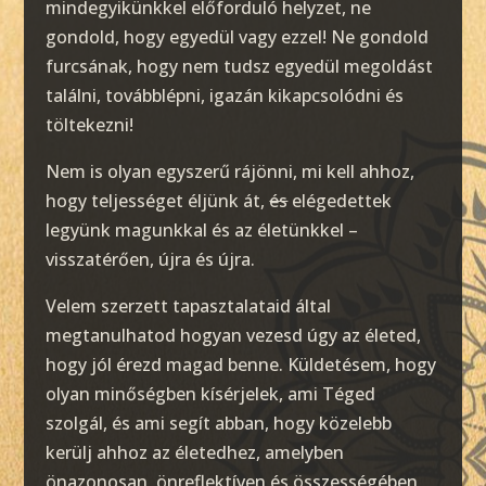
mindegyikünkkel előforduló helyzet, ne
gondold, hogy egyedül vagy ezzel! Ne gondold
furcsának, hogy nem tudsz egyedül megoldást
találni, továbblépni, igazán kikapcsolódni és
töltekezni!
Nem is olyan egyszerű rájönni, mi kell ahhoz,
hogy teljességet éljünk át,
és
elégedettek
legyünk magunkkal és az életünkkel –
visszatérően, újra és újra.
Velem szerzett tapasztalataid által
megtanulhatod hogyan vezesd úgy az életed,
hogy jól érezd magad benne. Küldetésem, hogy
olyan minőségben kísérjelek, ami Téged
szolgál, és ami segít abban, hogy közelebb
kerülj ahhoz az életedhez, amelyben
önazonosan, önreflektíven és összességében