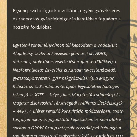
Egyéni pszichológiai konzultáció, egyéni gyászkísérés
és csoportos gyászfeldolgozás keretében fogadom a
hozzám fordulókat.
Egyetemi tanulmányaimon túl képződtem a Vadaskert
Alapítvány szakmai képzésein (kamaszkor, ADHD,
autizmus, dialektikus viselkedésterápia serdülőkkel), a
Napfogyatkozás Egyesület kurzusain (gyásztanácsadó,
gyászcsoportvezető, gyermekgyász-kísérő), a Magyar
Relaxációs és Szimbólumterápiás Egyesületnél (autogén
tréning), a SOTE – Selye János Magatartástudományi és
Magatartásorvoslási Társaságnál (Williams Életkészségek
– WÉK) , 4 üléses serdülő konzultáció módszerében, coach
tanfolyamokon és jógaoktató képzéseken, és nem utolsó
sorban a GROW Group integrált vezetőképző tréningjein
tanulhattam nagyszerű szakemberektől. Legutóbb az EFIT