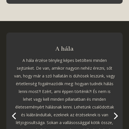
A hála
A hála érzése tényleg képes betölteni minden
sejtünket. De van, amikor nagyon nehéz érezni, sőt
van, hogy már a szó hallatán is dühösek leszünk, vagy
értetlenség fogalmazódik meg: hogyan tudnék hálás
lenni most?! Ezért, ami éppen történik?! És nem is
lehet vagy kell minden pillanatban és minden
életeseményért hálásnak lenni. Lehetünk csalódottak
és kiábrándultak, ezeknek az érzéseknek is van
létjogosultsága. Sokan a vallásossággal kötik össze,